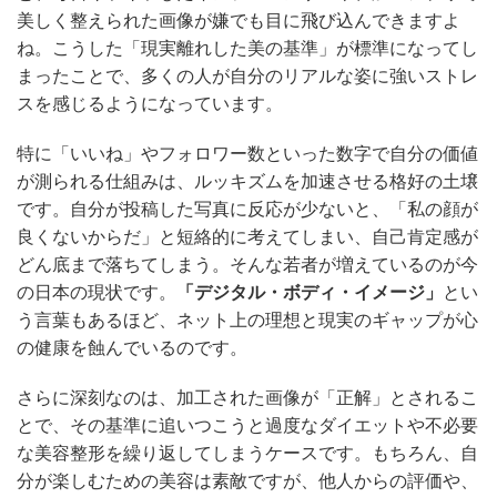
美しく整えられた画像が嫌でも目に飛び込んできますよ
ね。こうした「現実離れした美の基準」が標準になってし
まったことで、多くの人が自分のリアルな姿に強いストレ
スを感じるようになっています。
特に「いいね」やフォロワー数といった数字で自分の価値
が測られる仕組みは、ルッキズムを加速させる格好の土壌
です。自分が投稿した写真に反応が少ないと、「私の顔が
良くないからだ」と短絡的に考えてしまい、自己肯定感が
どん底まで落ちてしまう。そんな若者が増えているのが今
の日本の現状です。
「デジタル・ボディ・イメージ」
とい
う言葉もあるほど、ネット上の理想と現実のギャップが心
の健康を蝕んでいるのです。
さらに深刻なのは、加工された画像が「正解」とされるこ
とで、その基準に追いつこうと過度なダイエットや不必要
な美容整形を繰り返してしまうケースです。もちろん、自
分が楽しむための美容は素敵ですが、他人からの評価や、