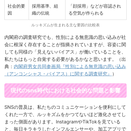
社会的要
採用基準、組
「顔採用」などが容認され
因
織の伝統
る空気が作られる
ルッキズムが生まれる主な要因の比較表
内閣府の調査研究でも、性別による無意識の思い込みが社
会に根深く存在することが指摘されていますが、容姿に関
しても同様の「見えないバイアス」が働いていることを、
私たちはもっと自覚する必要があるかなと思います。（出
典：
内閣府男女共同参画局『性別による無意識の思い込み
（アンコンシャス・バイアス）に関する調査研究』
）
現代のsns時代における社会的な問題と影響
SNSの普及は、私たちのコミュニケーションを便利にして
くれた一方で、ルッキズムをかつてないほど激化させてし
まった側面があります。InstagramやTikTokを見ている
と、毎日キラキラしたインフルエンサーや、加工アプリで