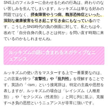
SNS上のフィルターに合わせるための行為は、終わりのな
い苦しみを生んでしまいます。ルッキズムは単なる好みの
問題ではなく、
摂食障害やうつ病、醜形恐怖症といった、
深刻な健康被害を引き起こす引き金
にもなっている
ので
す。こうしたSNS時代の負の側面に対して、私たちは今、
改めて「自分自身の美しさとは何か」を問い直す時期に来
ているのかもしれませんね。
ルッキズムの語に含まれるネガティブなニ
ュアンス
ルッキズムの使い方をマスターする上で一番重要なのは、
この言葉が持つ
「攻撃性」や「批判性」
を理解することで
す。英語の「-ism」という接尾辞は、特定の主義や思想を
表しますが、ルッキズムの場合は「レイシズム（人種差
別）」や「セクシズム（性差別）」と同じ列に並ぶ、克服
すべき負の思想というニュアンスが非常に強いです。