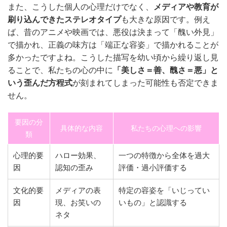
また、こうした個人の心理だけでなく、
メディアや教育が
刷り込んできたステレオタイプ
も大きな原因です。例え
ば、昔のアニメや映画では、悪役は決まって「醜い外見」
で描かれ、正義の味方は「端正な容姿」で描かれることが
多かったですよね。こうした描写を幼い頃から繰り返し見
ることで、私たちの心の中に
「美しさ＝善、醜さ＝悪」と
いう歪んだ方程式
が刻まれてしまった可能性も否定できま
せん。
要因の分
具体的な内容
私たちの心理への影響
類
心理的要
ハロー効果、
一つの特徴から全体を過大
因
認知の歪み
評価・過小評価する
文化的要
メディアの表
特定の容姿を「いじってい
因
現、お笑いの
いもの」と認識する
ネタ