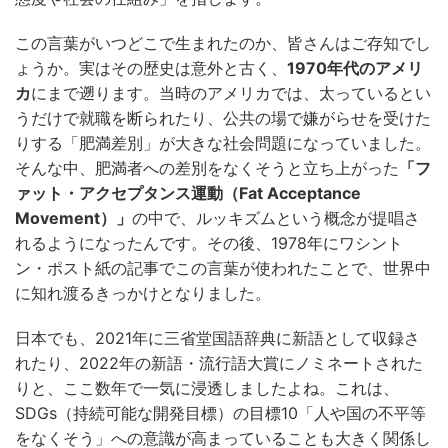
この言葉がいつどこで生まれたのか、皆さんはご存知でし
ょうか。実はその歴史は意外と古く、
1970年代のアメリ
カ
にまで遡ります。当時のアメリカでは、太っているとい
うだけで就職を断られたり、公共の場で嫌がらせを受けた
りする「肥満差別」が大きな社会問題になっていました。
そんな中、肥満者への差別をなくそうと立ち上がった
「フ
ァット・アクセプタンス運動（Fat Acceptance
Movement）」
の中で、ルッキズムという概念が提唱さ
れるようになったんです。その後、1978年にワシント
ン・ポスト紙の記事でこの言葉が使われたことで、世界中
に知れ渡るきっかけとなりました。
日本でも、2021年に三省堂国語辞典に新語として収録さ
れたり、2022年の新語・流行語大賞にノミネートされた
りと、ここ数年で一気に浸透しましたよね。これは、
SDGs（持続可能な開発目標）の目標10「人や国の不平等
をなくそう」への意識が高まっていることも大きく関係し