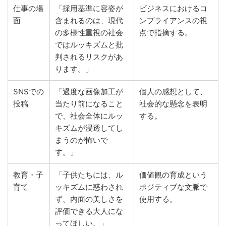
仕事の場
「採用基準に容姿が
ビジネスにおけるコ
面
含まれるのは、現代
ンプライアンスの視
の多様性重視の社会
点で指摘する。
ではルッキズムと批
判されるリスクがあ
ります。」
SNSでの
「過度な画像加工が
個人の感想として、
投稿
当たり前になること
社会的な懸念を表明
で、社会全体にルッ
する。
キズムが浸透してし
まうのが怖いで
す。」
教育・子
「子供たちには、ル
価値観の育成という
育て
ッキズムに惑わされ
ポジティブな文脈で
ず、内面の美しさを
使用する。
評価できる大人にな
ってほしい。」