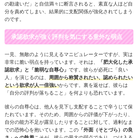
の勘違いだ」と自信満々に断言されると、素直な人ほど自
分を責めてしまい、結果的に支配関係が強化されてしまう
のです。
承認欲求が強く評判を気にする意外な弱点
一見、無敵のように見えるマニピュレーターですが、実は
非常に脆い弱点を持っています。それは、
「肥大化した承
認欲求」と「脆弱な自尊心」
です。彼らが必死に「良い
人」を演じるのは、
周囲から称賛されたい、認められたい
という欲求が人一倍強い
からです。裏を返せば、彼らは
「自分の評判が落ちること」を何よりも恐れています。
彼らの自尊心は、他人を見下し支配することで辛うじて保
たれています。そのため、周囲からの評価が下がったり、
自分の能力不足が露呈したりすることに対して、過剰なま
での恐怖心を抱いています。この
「外面（そとづら）の良
さ」への執着
こそが、彼らの最大の弱点であり、つけ入る