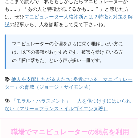
ここまで読んで「私ももしかしたらマニピュレーターか
も……」「あの人と特徴が似てるかも……？」と感じた方
は、ぜひ
マニピュレーター人格診断とは？特徴と対策を解
説
の記事から、人格診断をして見て下さいね。
マニピュレーターの心理をさらに深く理解したい方に
は、以下の書籍がおすすめです。被害を受けている方
の「腑に落ちた」という声が多い一冊です。
📚
他人を支配したがる人たち: 身近にいる「マニピュレー
ター」の脅威（ジョージ・サイモン著）
📚
「モラル・ハラスメント」― 人を傷つけずにはいられ
ない（マリー＝フランス・イルゴイエンヌ著）
職場でマニピュレーターの弱点を利用