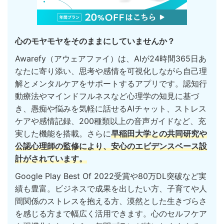
心のモヤモヤをそのままにしていませんか？
Awarefy（アウェアファイ）は、AIが24時間365日あ
なたに寄り添い、思考や感情を可視化しながら自己理
解とメンタルケアをサポートするアプリです。認知行
動療法やマインドフルネスなど心理学の知見に基づ
き、愚痴や悩みを気軽に話せるAIチャット、ストレス
ケアや感情記録、200種類以上の音声ガイドなど、充
実した機能を搭載。さらに
早稲田大学との共同研究や
公認心理師の監修により、安心のエビデンスベース設
計がされています。
Google Play Best Of 2022受賞や80万DL突破など実
績も豊富。ビジネスで成果を出したい方、子育てや人
間関係のストレスを抱える方、漠然とした生きづらさ
を感じる方まで幅広く活用できます。心のセルフケア