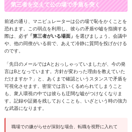
第三者を交えて公の場で矛盾を突く
前述の通り、マニピュレーターは公の場で恥をかくことを
恐れます。この弱点を利用し、彼らの矛盾や嘘を指摘する
際は、必ず
「第三者がいる場面」
を選びましょう。会議中
や、他の同僚がいる前で、あえて冷静に質問を投げかける
のです。
「先日のメールではAとおっしゃっていましたが、今の発
言はBとなっています。方針が変わった理由を教えていた
だけますか？」と、あくまで確認というスタンスで矛盾を
可視化させます。密室では言いくるめられてしまうこと
も、衆人環視の中では彼らも迂闊な嘘がつけなくなりま
す。記録や証拠を残しておくことも、いざという時の強力
な武器になります。
職場での嫌がらせが深刻な場合、転職を視野に入れて