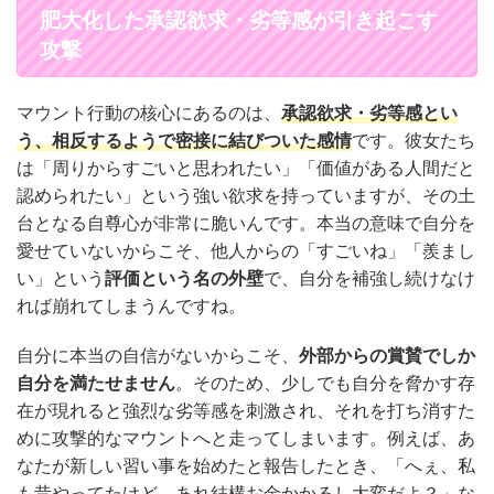
肥大化した承認欲求・劣等感が引き起こす
攻撃
マウント行動の核心にあるのは、
承認欲求・劣等感とい
う、相反するようで密接に結びついた感情
です。彼女たち
は「周りからすごいと思われたい」「価値がある人間だと
認められたい」という強い欲求を持っていますが、その土
台となる自尊心が非常に脆いんです。本当の意味で自分を
愛せていないからこそ、他人からの「すごいね」「羨まし
い」という
評価という名の外壁
で、自分を補強し続けなけ
れば崩れてしまうんですね。
自分に本当の自信がないからこそ、
外部からの賞賛でしか
自分を満たせません
。そのため、少しでも自分を脅かす存
在が現れると強烈な劣等感を刺激され、それを打ち消すた
めに攻撃的なマウントへと走ってしまいます。例えば、あ
なたが新しい習い事を始めたと報告したとき、「へぇ、私
も昔やってたけど、あれ結構お金かかるし大変だよ？」な