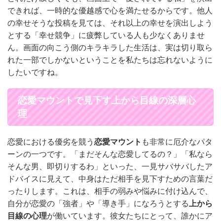
できれば、一時的な優越感で心を満たせるからです。他人
の幸せそうな投稿を見ては、それ以上の幸せを演出しよう
とする「幸せ競争」に疲弊している人も少なくありませ
ん。画面の向こう側のキラキラした生活は、実は切り取ら
れた一部でしかないということを私たちは忘れないように
したいですね。
恋愛マウントで見下す上から目線の深層心
理
恋愛における優劣を競う
恋愛マウント
も非常に厄介なパタ
ーンの一つです。「まだそんな恋愛してるの？」「私なら
そんな男、即切りするわ」といった、一見サバサバしたア
ドバイスに見えて、中身はただ相手を見下すための言葉だ
ったりします。これは、相手の弱みや悩みに付け込んで、
自分が恋愛の「強者」や「導き手」になろうとする
上から
目線の心理
が働いています。彼女たちにとって、誰かにア