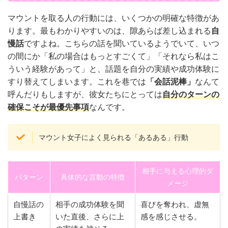
マウントを取る人の行動には、いくつかの明確な特徴があ
ります。最もわかりやすいのは、隙あらば差し込まれる
自
慢話
ですよね。こちらの話を聞いているようでいて、いつ
の間にか「私の場合はもっとすごくて」「それなら私はこ
ういう経験があって」と、話題を自分の実績や成功体験に
すり替えてしまいます。これを巷では
「会話泥棒」
なんて
呼んだりもしますが、彼女たちにとっては
自分のターンの
確保こそが最優先事項
なんです。
マウント女子によく見られる「あるある」行動
相手に与える心理的ダ
パターン
具体的な言動の特徴
メージ
自慢話の
相手の成功体験を聞
喜びを奪われ、虚無
上書き
いた直後、さらに上
感を感じさせる。