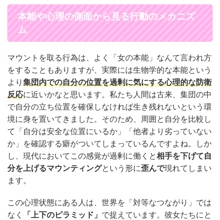
本能や心理の側面から見る行動のメカニズ
ム
マウントを取る行為は、よく「女の本能」なんて言われ方
をすることもありますが、実際には生物学的な本能という
より
集団内での自分の位置を過剰に気にする心理的な防衛
反応
に近いかなと思います。私たち人間は古来、集団の中
で自分の立ち位置を確保しなければ生き残れないという環
境に身を置いてきました。そのため、周囲と自分を比較し
て「自分は安全な位置にいるか」「他者より劣っていない
か」を確認する癖がついてしまっているんですよね。しか
し、現代においてこの感覚が過剰に働くと
相手を下げて自
分を上げるマウンティング
という形に
歪んで
現れてしまい
ます。
この心理状態にある人は、世界を「対等なつながり」では
なく
「上下のピラミッド」
で捉えています。彼女たちにと