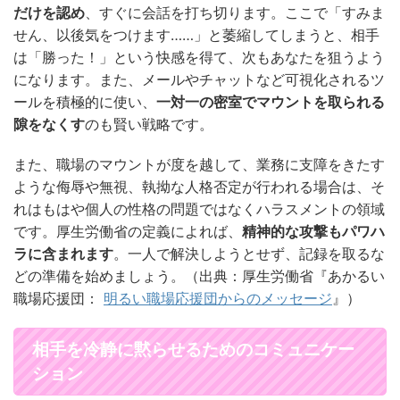
だけを認め
、すぐに会話を打ち切ります。ここで「すみま
せん、以後気をつけます……」と萎縮してしまうと、相手
は「勝った！」という快感を得て、次もあなたを狙うよう
になります。また、メールやチャットなど可視化されるツ
ールを積極的に使い、
一対一の密室でマウントを取られる
隙をなくす
のも賢い戦略です。
また、職場のマウントが度を越して、業務に支障をきたす
ような侮辱や無視、執拗な人格否定が行われる場合は、そ
れはもはや個人の性格の問題ではなくハラスメントの領域
です。厚生労働省の定義によれば、
精神的な攻撃もパワハ
ラに含まれます
。一人で解決しようとせず、記録を取るな
どの準備を始めましょう。（出典：厚生労働省『あかるい
職場応援団：
明るい職場応援団からのメッセージ
』）
相手を冷静に黙らせるためのコミュニケー
ション