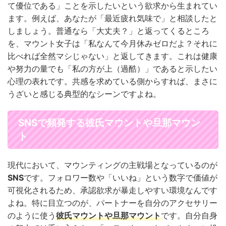
て優位である」ことを示したいという欲求から生まれてい
ます。例えば、あなたが「最近疲れ気味で」と相談したと
しましょう。普通なら「大丈夫？」と返ってくるところ
を、マウント女子は「私なんて今月休みゼロだよ？それに
比べれば全然マシじゃない」と返してきます。これは健康
や努力の量でも「私の方が上（過酷）」であると示したい
心理の表れです。共感を求めている側からすれば、まさに
うざいと感じる典型的なシーンですよね。
SNSで頻発する彼氏マウントや旦那マウン
ト
現代において、マウンティングの主戦場となっているのが
SNS
です。フォロワー数や「いいね」という数字で価値が
可視化されるため、承認欲求が暴走しやすい環境なんです
よね。特に目立つのが、パートナーを自分のアクセサリー
のように使う
彼氏マウントや旦那マウント
です。自分自身