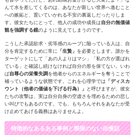
んて水を差してくるのは、あなたが新しい世界へ進むこと
への嫉妬と、置いていかれる不安の裏返しだったりしま
す。彼女たちにとって、他人の成功や成長は
自分の無価値
観を強調する鏡
のように見えてしまうのです。
こうした承認欲求・劣等感のループに陥っている人は、自
分を肯定するために常に
「生贄」
を必要とします。誰かを
ターゲットにして「あの人よりはマシ」「私の方が選ばれ
ている」と確認し続けなければ自分の形を保てない。いわ
ば
自尊心の栄養失調
を他者からのエネルギーを奪うことで
補っているような状態です。これを心理学では
「ディスカ
ウント（他者の価値を下げる行為）」
と呼びますが、彼女
たちの攻撃は、実は自分自身の空虚さを埋めるための悲し
い叫びでもあるのです。でも、もちろんそれをあなたが受
け止めてあげる義務はありませんよ。
特徴的なあるある事例と際限のない自慢話