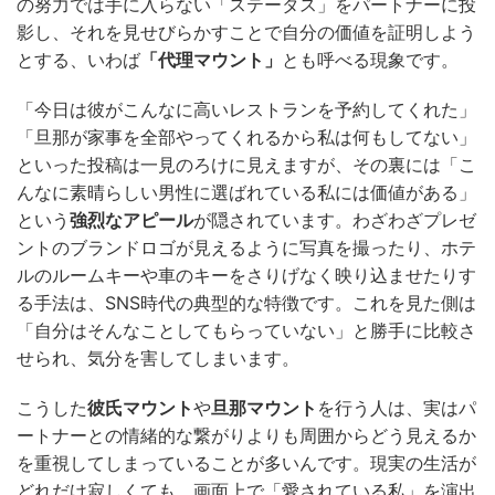
の努力では手に入らない「ステータス」をパートナーに投
影し、それを見せびらかすことで自分の価値を証明しよう
とする、いわば
「代理マウント」
とも呼べる現象です。
「今日は彼がこんなに高いレストランを予約してくれた」
「旦那が家事を全部やってくれるから私は何もしてない」
といった投稿は一見のろけに見えますが、その裏には「こ
んなに素晴らしい男性に選ばれている私には価値がある」
という
強烈なアピール
が隠されています。わざわざプレゼ
ントのブランドロゴが見えるように写真を撮ったり、ホテ
ルのルームキーや車のキーをさりげなく映り込ませたりす
る手法は、SNS時代の典型的な特徴です。これを見た側は
「自分はそんなことしてもらっていない」と勝手に比較さ
せられ、気分を害してしまいます。
こうした
彼氏マウント
や
旦那マウント
を行う人は、実はパ
ートナーとの情緒的な繋がりよりも周囲からどう見えるか
を重視してしまっていることが多いんです。現実の生活が
どれだけ寂しくても、画面上で「愛されている私」を演出