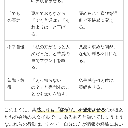
の実績を被せる。
「でも」
褒めておきながら
褒められた喜びを混
の否定
「でも普通は」「そ
乱と不快感に変え
れよりは」と下げ
る。
る。
不幸自慢
「私の方がもっと大
共感を求めた側が、
変だった」と苦労の
なぜか謝る羽目にな
量でマウントを取
る。
る。
知識・教
「えっ知らない
劣等感を植え付け、
養
の？」と専門外のこ
萎縮させる。
とでも無知を晒す。
このように、共
感よりも
「格付け」を優先させる
のが彼女
たちの会話のスタイルです。あるあると頷いてしまうよう
なこれらの行動は、すべて「自分の方が情報や経験におい