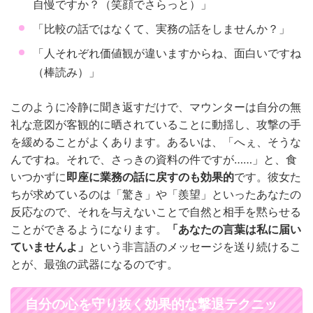
自慢ですか？（笑顔でさらっと）」
「比較の話ではなくて、実務の話をしませんか？」
「人それぞれ価値観が違いますからね、面白いですね
（棒読み）」
このように冷静に聞き返すだけで、マウンターは自分の無
礼な意図が客観的に晒されていることに動揺し、攻撃の手
を緩めることがよくあります。あるいは、「へぇ、そうな
んですね。それで、さっきの資料の件ですが……」と、食
いつかずに
即座に業務の話に戻すのも効果的
です。彼女た
ちが求めているのは「驚き」や「羨望」といったあなたの
反応なので、それを与えないことで自然と相手を黙らせる
ことができるようになります。
「あなたの言葉は私に届い
ていませんよ」
という非言語のメッセージを送り続けるこ
とが、最強の武器になるのです。
自分の心を守り抜く効果的な撃退テクニッ