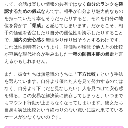
って、会話は楽しい情報の共有ではなく
自分のランクを確
認するための儀式
なんです。相手が自分より魅力的なもの
を持っていたり幸せそうだったりすると、それを自分の地
位を脅かす
「脅威」
と感じてしまいます。だからこそ、相
手の価値を否定したり自分の優位性を誇示したりすること
で、
脳内の安心感
を無理やり作り出そうとするわけです。
これは性別特有というより、評価軸が曖昧で他人との比較
が容易な現代社会が生み出した
一種の防衛本能の暴走
と言
えるかもしれません。
また、彼女たちは無意識のうちに
「下方比較」
という手法
を選んでいます。自分より優れた人を見て努力するのでは
なく、自分より下（だと見なしたい）人を見つけて安心感
を得る。この安易な解決策に依存してしまうと、いつまで
もマウント行動が止まらなくなってしまいます。彼女たち
自身も実は比較という終わりのない戦いに疲れ果てている
ケースが少なくないのです。