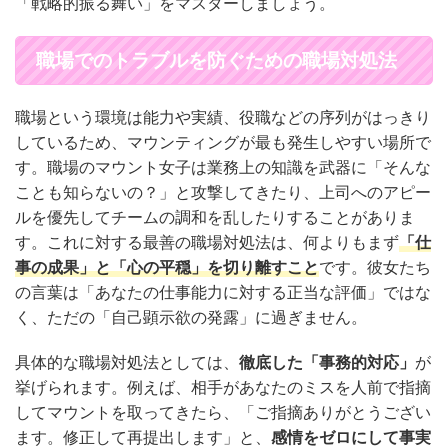
「戦略的振る舞い」をマスターしましょう。
職場でのトラブルを防ぐための職場対処法
職場という環境は能力や実績、役職などの序列がはっきり
しているため、マウンティングが最も発生しやすい場所で
す。職場のマウント女子は業務上の知識を武器に「そんな
ことも知らないの？」と攻撃してきたり、上司へのアピー
ルを優先してチームの調和を乱したりすることがありま
す。これに対する最善の職場対処法は、何よりもまず
「仕
事の成果」と「心の平穏」を切り離すこと
です。彼女たち
の言葉は「あなたの仕事能力に対する正当な評価」ではな
く、ただの「自己顕示欲の発露」に過ぎません。
具体的な職場対処法としては、
徹底した「事務的対応」
が
挙げられます。例えば、相手があなたのミスを人前で指摘
してマウントを取ってきたら、「ご指摘ありがとうござい
ます。修正して再提出します」と、
感情をゼロにして事実