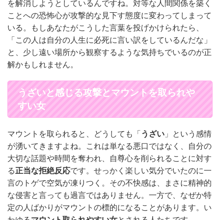
を解消しようとしているんですね。対等な人間関係を築く
ことへの恐怖心が攻撃的な見下す態度に変わってしまって
いる。もしあなたがこうした言葉を投げかけられたら、
「この人は自分の人生に必死に言い訳をしているんだな」
と、少し遠い場所から観察するような気持ちでいるのが正
解かもしれません。
うざいと感じる攻撃とマウントを取られや
すい女
マウントを取られると、どうしても「
うざい
」という感情
が湧いてきますよね。これは単なる悪口ではなく、自分の
大切な話題や時間を奪われ、自尊心を削られることに対す
る
正当な拒絶反応
です。せっかく楽しい気分でいたのに一
言のトゲで空気が凍りつく。その不快感は、まさに精神的
な侵害と言っても過言ではありません。一方で、なぜか特
定の人ばかりがマウントの標的になることがあります。い
わゆる
マウント取られやすい女
とされる人たちです。